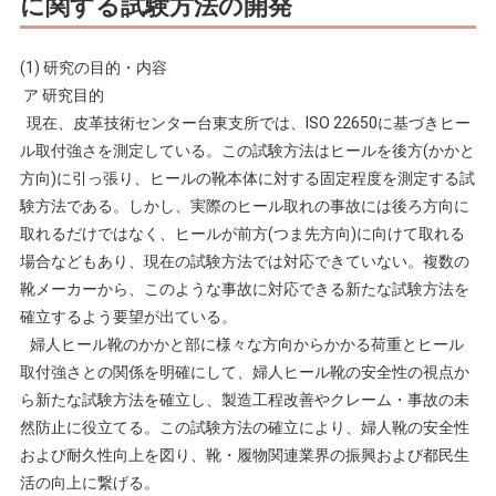
に関する試験方法の開発
(1) 研究の目的・内容
ア 研究目的
現在、皮革技術センター台東支所では、ISO 22650に基づきヒー
ル取付強さを測定している。この試験方法はヒールを後方(かかと
方向)に引っ張り、ヒールの靴本体に対する固定程度を測定する試
験方法である。しかし、実際のヒール取れの事故には後ろ方向に
取れるだけではなく、ヒールが前方(つま先方向)に向けて取れる
場合などもあり、現在の試験方法では対応できていない。複数の
靴メーカーから、このような事故に対応できる新たな試験方法を
確立するよう要望が出ている。
婦人ヒール靴のかかと部に様々な方向からかかる荷重とヒール
取付強さとの関係を明確にして、婦人ヒール靴の安全性の視点か
ら新たな試験方法を確立し、製造工程改善やクレーム・事故の未
然防止に役立てる。この試験方法の確立により、婦人靴の安全性
および耐久性向上を図り、靴・履物関連業界の振興および都民生
活の向上に繋げる。