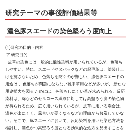
研究テーマの事後評価結果等
濃色豚スエードの染色堅ろう度向上
(1)研究の目的・内容
ア 研究目的
皮革の染色には一般的に酸性染料が用いられているが、色落ち
しやすい。特に、スエードやヌバックなどの起毛革は、塗装仕上
げを施さないため、色落ちを防ぐのが難しい。濃色豚スエードの
用途は 、色落ちが問題にならない靴甲革用などが多いが、 新たな
用途拡大を図る ためには、色落ちしにくい革が求められる。反応
染料は、綿などのセルロース繊維に対しては高堅ろう度の染色物
が得られるため、広く用いられているが、皮革に用いる場合は、
濃色が出にくく、風合いが硬くなるなどの理由から普及していな
い。そこで、豚スエードにおいて、反応染料を用いた染色方法を
検討し、濃色かつ高堅ろう度となる効果的な処方を見出すことを