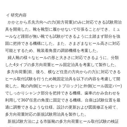
イ 研究内容
かかとから爪先方向への力(前方荷重)のみに対応できる試験用治
具を開発した。靴を靴型に履かせないで引張ることができ、ミュ
ールなど踵部が無い靴でも試験ができるように土踏まず部分を強
固に把持できる機構にした。また、さまざまなヒール高さに対応
可能とするため、靴装着角度の調節機構を考案した。
婦人靴の様々なヒールの形と大きさに対応できるように、分類
した4タイプの多方向荷重ヒール固定治具を考案して製作した。
多方向荷重(前、後ろ、横など任意の方向からの力)に対応できる
ヒール取付試験を行うため靴固定治具を以下の内容を考慮して開
発した。靴の内側(ヒールセットブロック)と外側(ヒール固定バー)
でしっかりシャンク部分を把持できる機構。歯車のかみ合わせを
利用して360°任意の角度に固定できる機構。台座は試験位置を最
適に調整できるような仕様。設計の更新および図面修正を経て、
多方向荷重対応の新規試験用治具を製作した。
新規試験方法による市販靴の多方向荷重ヒール取付試験の検証