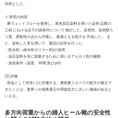
目的とした。
イ 研究の内容
豚ウェットブルーを使用し、黒色反応染料を用いた染色 以降の
工程 における以下の諸条件について 検討した。染色性、染色堅ろ
う度、柔軟性の点から評価し、最適となる処方を 作成した 。 ま
た、染色した革を用いて、製品の試作を行った。
・防水剤（疎水性ポリマー剤)の使用
・反応染料を革に固着するために用いるアルカリ剤の種類
・染色条件（温度、 時間 及び pH)
(2) 評価
部会としてA(良い)と評価する。濃色豚スエードの処方が確立で
きたことは、業界への成果還元や用途拡大に大いに価値があると
いえる。
多方向荷重からの婦人ヒール靴の安全性