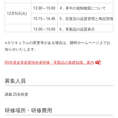
13:30～15:00
4．革中の規制物質について
12月5日(火)
15:15～16:45
5．百貨店の品質管理と商品苦情の
13:30～15:00
6．革製品の品質表示
12月6日(水)
15:15～16:45
7．は虫類革
※カリキュラムの変更等がある場合は、随時ホームページ上でお
知らせいたします。
13:30～15:00
8．紳士靴の基礎知識
12月12日(火)
15:15～16:45
9．天然皮革がサステナブル素材で
R5年度皮革産業技術者研修「革製品の基礎知識」案内
募集人員
講義 25名程度
研修場所・研修費用