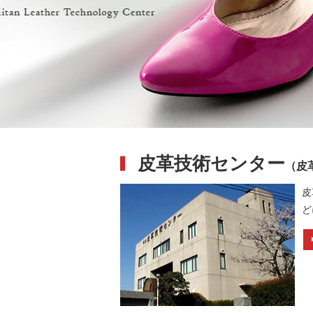
皮革技術センター
（皮
皮
ど