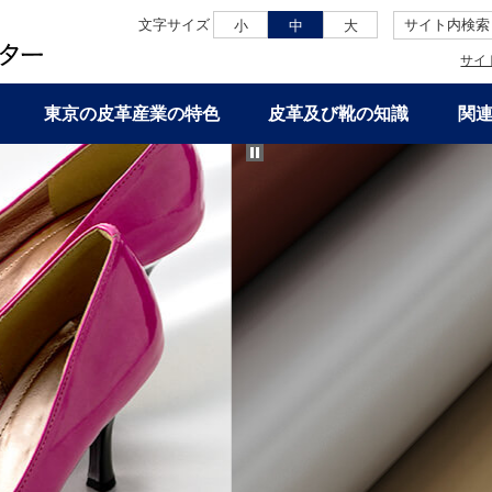
サイト内検索
文字サイズ
小
中
大
サイ
東京の皮革産業の特色
皮革及び靴の知識
関
停止