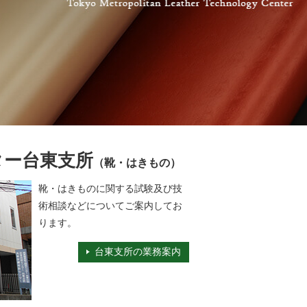
ター台東支所
（靴・はきもの）
靴・はきものに関する試験及び技
術相談などについてご案内してお
ります。
台東支所の業務案内