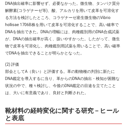
DNA抽出確率に影響せず、必要なかった。微生物、タンパク質分
解酵素(コラゲナーゼ等)、酸、アルカリを用いて皮革を可溶化す
る方法を検討したところ、コラゲナーゼ産生微生物のVibrio
hollisae 1706B株を用いて皮革を可溶化することで、高い確率で
DNAを抽出できた。DNAの増幅には、肉種鑑別用のDNA合成試薬
が、DNAの抽出確率が高く、扱いやすかった。したがって、微生
物で皮革を可溶化し、肉種鑑別用試薬を用いることで、高い確率
でDNAを抽出できることが明らかとなった。
(2) 評価
部会としてA（良い）と評価する。革の動物種の判別に新たに
DNA鑑定を導入するに当り、革からのDNAの抽出・検知が困難な
状況の中で、種々検討し、今後のDNA鑑定の目途を立てたこと
は、大いに有意義であり、良好と判断された。
靴材料の経時変化に関する研究－ヒール
と表底