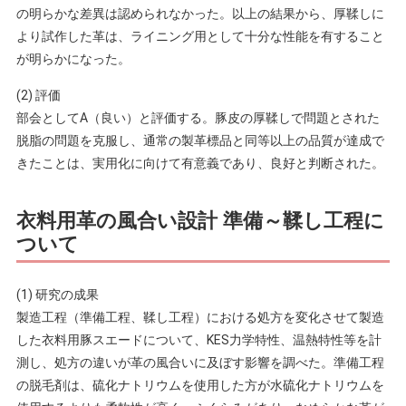
の明らかな差異は認められなかった。以上の結果から、厚鞣しに
より試作した革は、ライニング用として十分な性能を有すること
が明らかになった。
(2) 評価
部会としてA（良い）と評価する。豚皮の厚鞣しで問題とされた
脱脂の問題を克服し、通常の製革標品と同等以上の品質が達成で
きたことは、実用化に向けて有意義であり、良好と判断された。
衣料用革の風合い設計 準備～鞣し工程に
ついて
(1) 研究の成果
製造工程（準備工程、鞣し工程）における処方を変化させて製造
した衣料用豚スエードについて、KES力学特性、温熱特性等を計
測し、処方の違いが革の風合いに及ぼす影響を調べた。準備工程
の脱毛剤は、硫化ナトリウムを使用した方が水硫化ナトリウムを