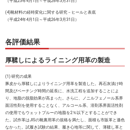
（平成23年4月1日～平成26年3月31日）
(4)靴材料の経時変化に関する研究－ヒールと表底
（平成24年4月1日～平成26年3月31日）
各評価結果
厚鞣しによるライニング用革の製造
(1) 研究の成果
豚皮から厚鞣しによりライニング用革を製造した。再石灰漬け時
間及びベーチング時間の延長に、水洗工程を追加することによ
り、地脂の脱脂効果が高まった。さらに、ノニルフェノール系界
面活性剤を使用することなく、アルコール系、溶剤系界面活性剤
の使用でもウェットブルーの地脂を2％以下とすることができ
た。試作革はJISの靴裏用革の規格を満たし、面積も市販革と遜色
なかった。試履き試験の結果、履き心地等に関して、薄鞣し革と