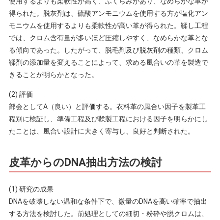
使用するよりも柔軟性が高く、ふくらみがあり、なめらかな革が
得られた。脱灰剤は、硫酸アンモニウムを使用する方が塩化アン
モニウムを使用するよりも柔軟性が高い革が得られた。鞣し工程
では、クロム含有量が多いほど圧縮しやすく、なめらかな革とな
る傾向であった。したがって、脱毛剤及び脱灰剤の種類、クロム
鞣剤の添加量を変えることによって、求める風合いの革を製造で
きることが明らかとなった。
(2) 評価
部会としてA（良い）と評価する。衣料革の風合い因子を製革工
程別に検証し、準備工程及び鞣製工程における因子を明らかにし
たことは、風合い設計に大きく寄与し、良好と判断された。
皮革からのDNA抽出方法の検討
(1) 研究の成果
DNAを破壊しない温和な条件下で、微量のDNAを高い確率で抽出
する方法を検討した。前処理としての細切・粉砕や脱クロムは、