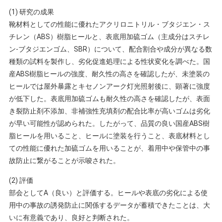
(1) 研究の成果
靴材料としての性能に優れたアクリロニトリル・ブタジエン・ス
チレン（ABS）樹脂ヒールと、表底用加硫ゴム（主成分はスチレ
ン-ブタジエンゴム、SBR）について、配合割合や成分が異なる数
種類の試料を製作し、劣化促進処理による性状変化を調べた。国
産ABS樹脂ヒールの強度、耐久性の高さを確認したが、未塗装の
ヒールでは屋外暴露とキセノンアーク灯光照射後に、顕著に強度
が低下した。表底用加硫ゴムも耐久性の高さを確認したが、表面
き裂防止剤不添加、非補強性充填剤の配合比率が高いゴムは劣化
が早い可能性が認められた。したがって、品質の良い国産ABS樹
脂ヒールを用いること、ヒールに塗装を行うこと、表底材料とし
ての性能に優れた加硫ゴムを用いることが、着用中や保管中の事
故防止に繋がることが示唆された。
(2) 評価
部会としてA（良い）と評価する。ヒールや表底の劣化による使
用中の事故の誘発防止に関係するデータが蓄積できたことは、大
いに有意義であり、良好と判断された。