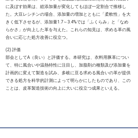
に及ぼす効果は、総添加量が変化してもほぼ一定割合で推移し
た。大豆レシチンの場合、添加量の増加とともに「柔軟性」を大
きく低下させるが、添加量1.7～3.4%では「ふくらみ」と「なめ
らかさ」が向上した革を与えた。これらの知見は、求める革の風
合いに応じた処方改善に役立つ。
(2) 評価
部会としてA（良い）と評価する。本研究は、衣料用豚革につい
て、特に風合いや温熱特性に注目し、加脂剤の種類及び添加量を
計画的に変えて製造を試み、多岐に亘る求める風合いの革が提供
できる処方を科学的計測によって明らかにしたものであり、この
ことは、皮革製造技術の向上に大いに役立つ成果といえる。