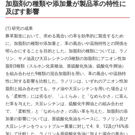
加脂剤の種類や添加量が製品革の特性に
及ぼす影響
(1) 研究の成果
豚革製造において、求める風合いの革を効率的に製造するため
に、加脂剤の種類や添加量と、革の風合いや温熱特性との関係を
明らかにすることを目的とした。加脂剤の種類については、ラノ
リン、サメ油及び大豆レシチンの3種類の加脂剤にアニオン性加
脂剤3種類（スルホン化菜種油、亜硫酸化魚油、硫酸化牛脚油）
を組み合わせた9種類の混合加脂剤を用い、革の風合いや温熱特
性に対する影響を比較した。ラノリンは、いずれのアニオン性加
脂剤と組み合わせても、サメ油や大豆レシチンを用いた場合より
も「柔軟性」には劣るが、「ふくらみ」と「なめらかさ」に富ん
だ革を与えた。大豆レシチンは、硫酸化牛脚油との組み合わせ
で、「柔軟性」と「なめらかさ」の高い革を与えた。加脂剤の添
加量の影響については、亜硫酸化魚油をベースに、ラノリン及び
大豆レシチンをウェットブルー重量に対して4、8、12及び16%添
加して比較した。ラノリンを亜硫酸化魚油に加えた場合の風合い