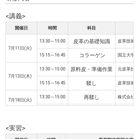
<講義>
開催日
時間
科目
皮革の基礎知識
13:30～15:00
皮革技術セ
7月11日(火)
コラーゲン
15:15～16:45
国立大学法
原料皮・準備作業
13:30～15:00
元皮革技術
7月13日(木)
鞣し
15:15～16:45
皮革技術セ
再鞣し
13:30～15:00
株式会社エ
7月18日(火)
染色・加脂
15:15～16:45
皮革技術セ
仕上げ
7月24日(月）
15:15～16:45
株式会社 I
<実習>