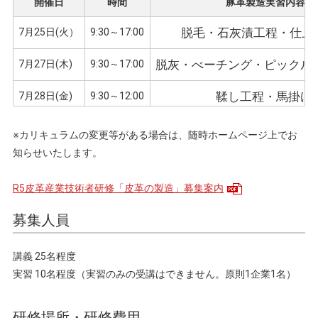
開催日
時間
豚革製造実習内容
脱毛・石灰漬工程・仕上
7月25日(火）
9:30～17:00
脱灰・べーチング・ピックル
7月27日(木)
9:30～17:00
鞣し工程・馬掛け
7月28日(金)
9:30～12:00
再鞣し・染色・加脂
8月4日(金)
9:30～17:00
※カリキュラムの変更等がある場合は、随時ホームページ上でお
知らせいたします。
R5皮革産業技術者研修「皮革の製造」募集案内
募集人員
講義 25名程度
実習 10名程度（実習のみの受講はできません。原則1企業1名）
研修場所・研修費用